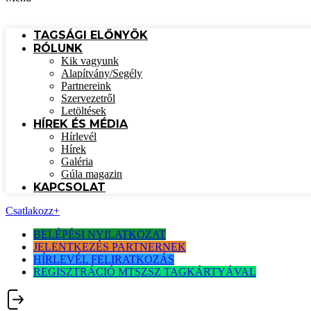
TAGSÁGI ELŐNYÖK
RÓLUNK
Kik vagyunk
Alapítvány/Segély
Partnereink
Szervezetről
Letöltések
HÍREK ÉS MÉDIA
Hírlevél
Hírek
Galéria
Gúla magazin
KAPCSOLAT
Csatlakozz
+
BELÉPÉSI NYILATKOZAT
JELENTKEZÉS PARTNERNEK
HÍRLEVÉL FELIRATKOZÁS
REGISZTRÁCIÓ MTSZSZ TAGKÁRTYÁVAL