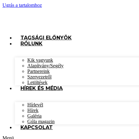
Ugrás a tartalomhoz
TAGSÁGI ELŐNYÖK
RÓLUNK
Kik vagyunk
Alapítvány/Segély
Partnereink
Szervezetről
Letöltések
HÍREK ÉS MÉDIA
Hírlevél
Hírek
Galéria
Gúla magazin
KAPCSOLAT
Menü