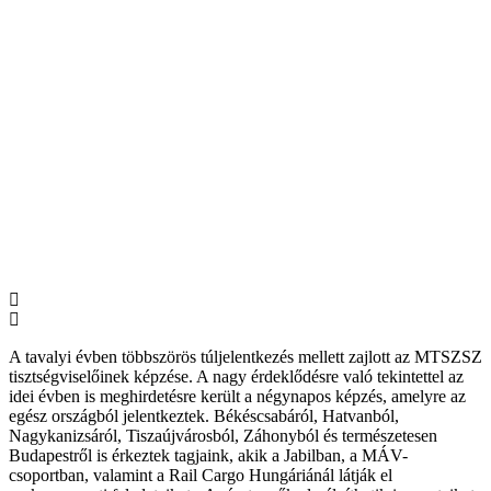
A tavalyi évben többszörös túljelentkezés mellett zajlott az MTSZSZ
tisztségviselőinek képzése. A nagy érdeklődésre való tekintettel az
idei évben is meghirdetésre került a négynapos képzés, amelyre az
egész országból jelentkeztek. Békéscsabáról, Hatvanból,
Nagykanizsáról, Tiszaújvárosból, Záhonyból és természetesen
Budapestről is érkeztek tagjaink, akik a Jabilban, a MÁV-
csoportban, valamint a Rail Cargo Hungáriánál látják el