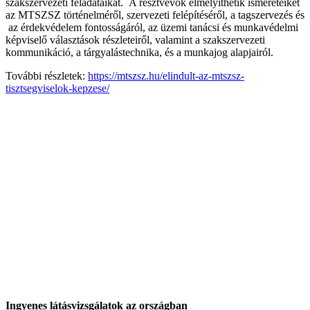
szakszervezeti feladataikat. A résztvevők elmélyíthetik ismereteiket
az MTSZSZ történelméről, szervezeti felépítéséről, a tagszervezés és
az érdekvédelem fontosságáról, az üzemi tanácsi és munkavédelmi
képviselő választások részleteiről, valamint a szakszervezeti
kommunikáció, a tárgyalástechnika, és a munkajog alapjairól.
További részletek:
https://mtszsz.hu/elindult-az-mtszsz-
tisztsegviselok-kepzese/
Ingyenes látásvizsgálatok az országban