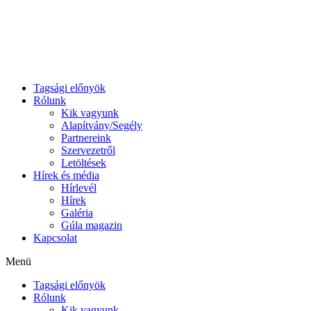
Ugrás
a
tartalomhoz
Tagsági előnyök
Rólunk
Kik vagyunk
Alapítvány/Segély
Partnereink
Szervezetről
Letöltések
Hírek és média
Hírlevél
Hírek
Galéria
Gúla magazin
Kapcsolat
Menü
Tagsági előnyök
Rólunk
Kik vagyunk