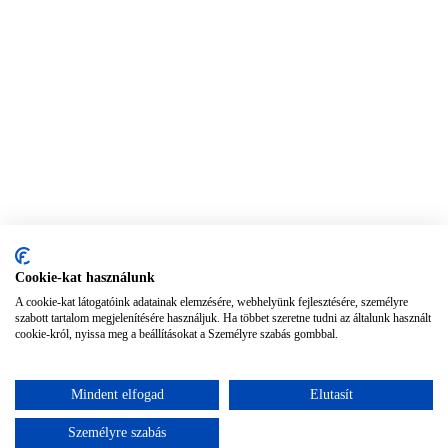
Cookie-kat használunk
A cookie-kat látogatóink adatainak elemzésére, webhelyünk fejlesztésére, személyre
szabott tartalom megjelenítésére használjuk. Ha többet szeretne tudni az általunk használt
cookie-król, nyissa meg a beállításokat a Személyre szabás gombbal.
Mindent elfogad
Elutasít
Személyre szabás