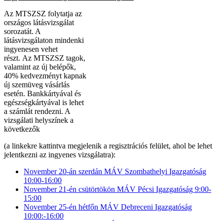
Az MTSZSZ folytatja az
országos látásvizsgálat
sorozatát. A
látásvizsgálaton mindenki
ingyenesen vehet
részt. Az MTSZSZ tagok,
valamint az új belépők,
40% kedvezményt kapnak
új szemüveg vásárlás
esetén. Bankkártyával és
egészségkártyával is lehet
a számlát rendezni. A
vizsgálati helyszínek a
következők
(a linkekre kattintva megjelenik a regisztrációs felület, ahol be lehet
jelentkezni az ingyenes vizsgálatra):
November 20-án szerdán MÁV Szombathelyi Igazgatóság
10:00-16:00
November 21-én csütörtökön MÁV Pécsi Igazgatóság 9:00-
15:00
November 25-én hétfőn MÁV Debreceni Igazgatóság
10:00:-16:00