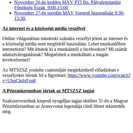
November 26-án kedden MÁV PTI Bp. Pályafenntartási
Főnökség Észak 9:00-15:00
November 27-én szerdán MÁV Szegedi Igazgatóság 9:30-
15:30.
Az internet és a közösségi média veszélyei
Online világunkban mindenki számára veszélyt jelent az internet és
a közösségi média nem megfelelő használata. Lehet munkaidőben
internetezni? Mit írhatok ki a munkámról a facebookon? Mi számít
adatszivárogtatásnak? Megnézheti a munkáltató a magán
levelezésemet?
Az MTSZSZ youtube csatornáján megtekinthető előadásban e
veszélyekre hívtuk fel a figyelmet:
https://www.youtube.com/watch?
v=UbnCkdxFzn8
A Pénzmúzeumban jártak az MTSZSZ tagjai
Szakszervezetünk kispesti nyugdíjas tagjai október 31-én a Magyar
Pénzmúzeumban az Aranyvonat legendája című filmet tekintették
meg.