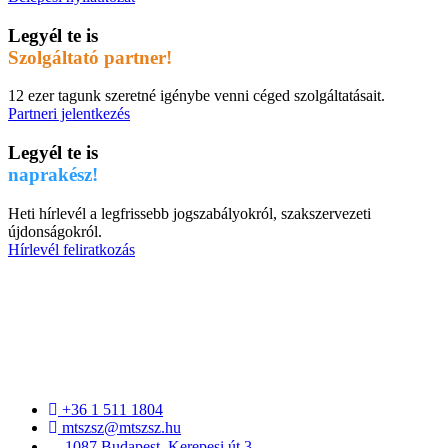
Legyél te is
Szolgáltató partner!
12 ezer tagunk szeretné igénybe venni céged szolgáltatásait.
Partneri jelentkezés
Legyél te is
naprakész!
Heti hírlevél a legfrissebb jogszabályokról, szakszervezeti
újdonságokról.
Hírlevél feliratkozás
+36 1 511 1804
mtszsz@mtszsz.hu
1087 Budapest, Kerepesi út 3.