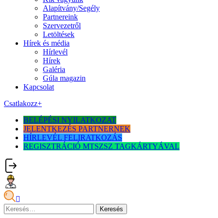
Alapítvány/Segély
Partnereink
Szervezetről
Letöltések
Hírek és média
Hírlevél
Hírek
Galéria
Gúla magazin
Kapcsolat
Csatlakozz
+
BELÉPÉSI NYILATKOZAT
JELENTKEZÉS PARTNERNEK
HÍRLEVÉL FELIRATKOZÁS
REGISZTRÁCIÓ MTSZSZ TAGKÁRTYÁVAL
Keresés: