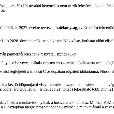
őségei az 1%+1% további béremelést nem teszik lehetővé, akkor a felek 
ot.
ál 2026. és 2027. évekre tervezett
hatékonyságjavítás okán
felmerül
1. és 2028. december 31. napja között Nők 40-re, korhatár előtti ellátá
án partnernél jelezhetik részvételi szándékukat.
figyelembe véve az általa vezetett szervezetnél alkalmazott technológi
ól legfeljebb a táblázat C oszlopában rögzített időtartamra. Nincs leh
 a kezdő időpontjától visszaszámítva lesznek mentesítve a munkavégzés 
ntési időre járó távolléti díj (legfeljebb 21 hónap) felosztható több, mi
avállaló a munkaviszonyának a hosszára tekintettel az Mt. és a KSZ al
el a C oszlopban meghatározott hónapok számát, a munkavállaló a keves