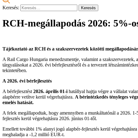
Keresés:
RCH-megállapodás 2026: 5%-os b
Tájékoztató az RCH és a szakszervezetek közötti megállapodásár
A Rail Cargo Hungaria menedzsmentje, valamint a szakszervezetek,
tárgyalásokat a 2026. évi bérfejlesztésről és a tervezett létszámintéz
tekintetében.
A 2026. évi bérfejlesztés
A bérfejlesztést
2026. április 01-i
hatállyal hajtja végre a vállalat va
alapbérre vetítve kerül végrehajtásra.
A bérintézkedés tényleges végr
emelés hatását.
A felek megállapodtak, hogy amennyiben a munkáltatónál a 2026. 1-5 
fejlesztés kerül végrehajtásra 2026. június 01-től.
Emellett további 1% alanyi jogú alapbér-fejlesztés kerül végrehajtás
meghaladja a -1,2 millió EUR-t.