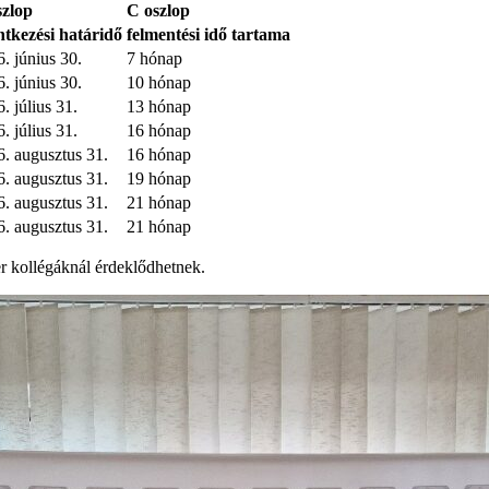
szlop
C oszlop
ntkezési határidő
felmentési idő tartama
. június 30.
7 hónap
. június 30.
10 hónap
. július 31.
13 hónap
. július 31.
16 hónap
. augusztus 31.
16 hónap
. augusztus 31.
19 hónap
. augusztus 31.
21 hónap
. augusztus 31.
21 hónap
er kollégáknál érdeklődhetnek.