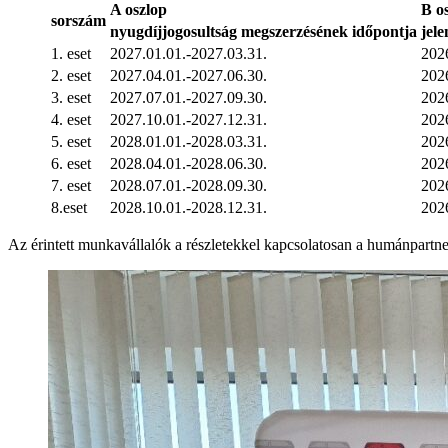
A oszlop
B o
sorszám
nyugdíjjogosultság megszerzésének időpontja
jele
1. eset
2027.01.01.-2027.03.31.
2026
2. eset
2027.04.01.-2027.06.30.
2026
3. eset
2027.07.01.-2027.09.30.
2026
4. eset
2027.10.01.-2027.12.31.
2026
5. eset
2028.01.01.-2028.03.31.
2026
6. eset
2028.04.01.-2028.06.30.
2026
7. eset
2028.07.01.-2028.09.30.
2026
8.eset
2028.10.01.-2028.12.31.
2026
Az érintett munkavállalók a részletekkel kapcsolatosan a humánpartn