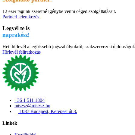
12 ezer tagunk szeretné igénybe venni céged szolgáltatásait.
Partneri jelentkezés
Legyél te is
naprakész!
Heti hírlevél a legfrissebb jogszabályokról, szakszervezeti újdonságok
Hírlevél feliratkozás
+36 1 511 1804
mtszsz@mtszsz.hu
1087 Budapest, Kerepesi út 3.
Linkek
Kezdőoldal