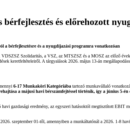
érfejlesztés és előrehozott nyu
ól a bérfejlesztésre és a nyugdíjazási programra vonatkozóan
 a VDSZSZ Szolidaritás, a VSZ, az MTSZSZ és a MOSZ az előző évekhe
kedések keretfeltételeiről. A tárgyalások 2026. május 13-án megállapodás
lamennyi
6-17 Munkaköri Kategóriába
tartozó munkavállaló vonatkoz
ehajtása a májusi havi bérszámfejtéssel történik, így a június 5-én
havi gazdasági eredmény, az egyszeri hatásoktól megtisztított EBIT me
ra 2026. szeptember 01-től, amennyiben a munkáltatónál a 2026. 1-8 hav