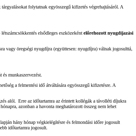
tárgyalásokat folytatnak egyösszegű kifizetés végrehajtásáról. A
ő létszámcsökkentés elsődleges eszközeként
előrehozott nyugdíjazási
sra vagy öregségi nyugdíjra (együttesen: nyugdíjra) válnak jogosulttá,
át és munkaszervezést.
etőség a felmentési idő átváltására egyösszegű kifizetésre. A
alól. Erre az időtartamra az érintett kollégák a távolléti díjukra
nt 21 hónapra, azonban a havonta meghatározott összeg nem lehet
apján hány hónap végkielégítésre és felmondási időre jogosult
ebb időtartamra jogosult.