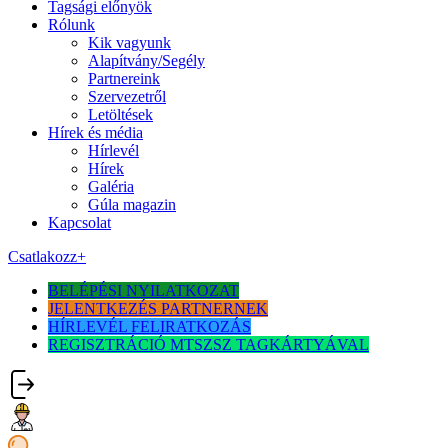
Tagsági előnyök
Rólunk
Kik vagyunk
Alapítvány/Segély
Partnereink
Szervezetről
Letöltések
Hírek és média
Hírlevél
Hírek
Galéria
Gúla magazin
Kapcsolat
Csatlakozz
+
BELÉPÉSI NYILATKOZAT
JELENTKEZÉS PARTNERNEK
HÍRLEVÉL FELIRATKOZÁS
REGISZTRÁCIÓ MTSZSZ TAGKÁRTYÁVAL