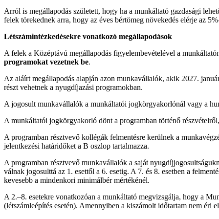
Arról is megállapodás született, hogy ha a munkáltató gazdasági lehet
felek törekednek arra, hogy az éves bértömeg növekedés elérje az 5%-
Létszámintézkedésekre vonatkozó megállapodások
A felek a Középtávú megállapodás figyelembevételével a munkáltatón
programokat vezetnek be
.
Az aláírt megállapodás alapján azon munkavállalók, akik 2027. január 
részt vehetnek a nyugdíjazási programokban.
A jogosult munkavállalók a munkáltatói jogkörgyakorlónál vagy a hum
A munkáltatói jogkörgyakorló dönt a programban történő részvételről, 
A programban résztvevő kollégák felmentésre kerülnek a munkavégzés al
jelentkezési határidőket a B oszlop tartalmazza.
A programban résztvevő munkavállalók a saját nyugdíjjogosultságuknak
válnak jogosulttá az 1. esettől a 6. esetig. A 7. és 8. esetben a felme
kevesebb a mindenkori minimálbér mértékénél.
A 2.–8. esetekre vonatkozóan a munkáltató megvizsgálja, hogy a Munk
(létszámleépítés esetén). Amennyiben a kiszámolt időtartam nem éri 