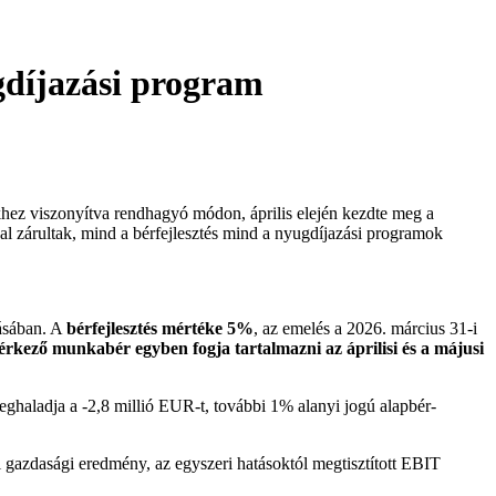
gdíjazási program
z viszonyítva rendhagyó módon, április elején kezdte meg a
sal zárultak, mind a bérfejlesztés mind a nyugdíjazási programok
ásában. A
bérfejlesztés mértéke 5%
, az emelés a 2026. március 31-i
 érkező munkabér egyben fogja tartalmazni az áprilisi és a májusi
ghaladja a -2,8 millió EUR-t, további 1% alanyi jogú alapbér-
i gazdasági eredmény, az egyszeri hatásoktól megtisztított EBIT