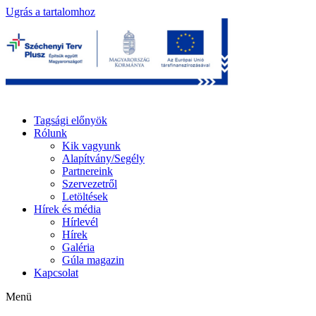
Ugrás a tartalomhoz
Tagsági előnyök
Rólunk
Kik vagyunk
Alapítvány/Segély
Partnereink
Szervezetről
Letöltések
Hírek és média
Hírlevél
Hírek
Galéria
Gúla magazin
Kapcsolat
Menü