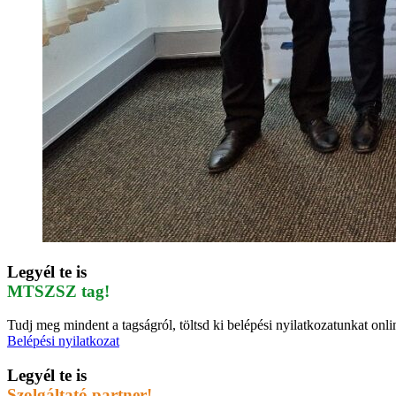
Legyél te is
MTSZSZ tag!
Tudj meg mindent a tagságról, töltsd ki belépési nyilatkozatunkat onli
Belépési nyilatkozat
Legyél te is
Szolgáltató partner!