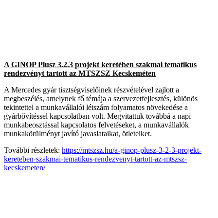
A GINOP Plusz 3.2.3 projekt keretében szakmai tematikus
rendezvényt tartott az MTSZSZ Kecskeméten
A Mercedes gyár tisztségviselőinek részvételével zajlott a
megbeszélés, amelynek fő témája a szervezetfejlesztés, különös
tekintettel a munkavállalói létszám folyamatos növekedése a
gyárbővítéssel kapcsolatban volt. Megvitattuk továbbá a napi
munkabeosztással kapcsolatos felvetéseket, a munkavállalók
munkakörülményt javító javaslataikat, ötleteiket.
További részletek:
https://mtszsz.hu/a-ginop-plusz-3-2-3-projekt-
kereteben-szakmai-tematikus-rendezvenyt-tartott-az-mtszsz-
kecskemeten/