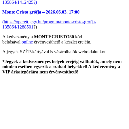
135864/1412425?)
Monte Cristo grófja – 2026.06.03. 17:00
(
https://operett.jegy.hu/program/monte-cristo-grofja-
135864/1288501
?)
A kedvezmény a
MONTECRISTO30
kód
beírásával
onilne
érvényesíthető a készlet erejéig.
A jegyek SZÉP-kártyával is vásárolhatók weboldalunkon.
*Jegyek a kedvezményes helyek erejéig válthatók, amely nem
minden esetben egyezik a szabad helyekkel! A kedvezmény a
VIP árkategóriára nem érvényesíthető!