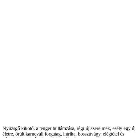
Nyüzsgő kikötő, a tenger hullámzása, régi-új szerelmek, esély egy új
életre, őrült karneváli forgatag, intrika, bosszúvágy, elégtétel és