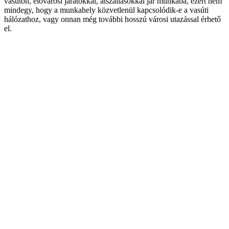
vasúton, elővárosi járatokkal, átszállásokkal jár munkába, ezért nem
mindegy, hogy a munkahely közvetlenül kapcsolódik-e a vasúti
hálózathoz, vagy onnan még további hosszú városi utazással érhető
el.