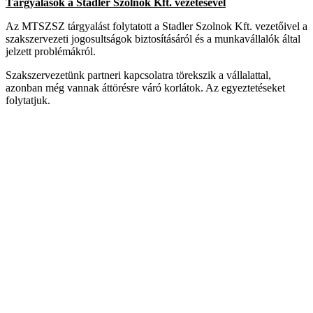
Tárgyalások a Stadler Szolnok Kft. vezetésével
Az MTSZSZ tárgyalást folytatott a Stadler Szolnok Kft. vezetőivel a
szakszervezeti jogosultságok biztosításáról és a munkavállalók által
jelzett problémákról.
Szakszervezetünk partneri kapcsolatra törekszik a vállalattal,
azonban még vannak áttörésre váró korlátok. Az egyeztetéseket
folytatjuk.