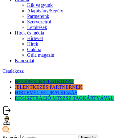
Kik vagyunk
Alapítvány/Segély
Partnereink
Szervezetről
Letöltések
Hírek és média
Hírlevél
Hírek
Galéria
Gúla magazin
Kapcsolat
Csatlakozz
+
BELÉPÉSI NYILATKOZAT
JELENTKEZÉS PARTNERNEK
HÍRLEVÉL FELIRATKOZÁS
REGISZTRÁCIÓ MTSZSZ TAGKÁRTYÁVAL
Keresés: