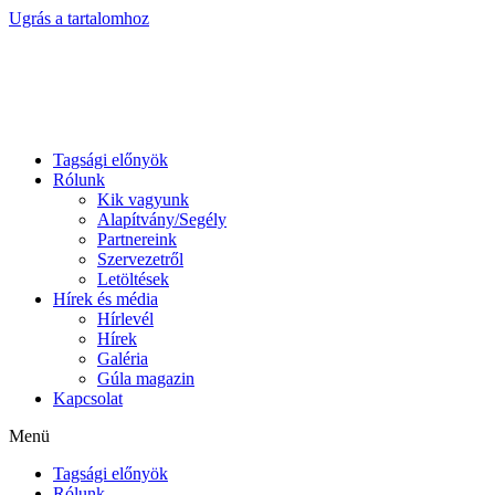
Ugrás a tartalomhoz
Tagsági előnyök
Rólunk
Kik vagyunk
Alapítvány/Segély
Partnereink
Szervezetről
Letöltések
Hírek és média
Hírlevél
Hírek
Galéria
Gúla magazin
Kapcsolat
Menü
Tagsági előnyök
Rólunk