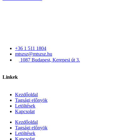
+36 1 511 1804
mtszsz@mtszsz.hu
1087 Budapest, Kerepesi út 3.
Linkek
Kezdőoldal
Tagsági előnyök
Letöltések
Kapcsolat
Kezdőoldal
Tagsági előnyök
Letöltések
Kapcsolat