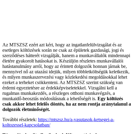
Az MTSZSZ ezért azt kéri, hogy az ingatlanfelülvizsgálat és az
esetleges költözések során ne csak az épületek gazdasági, jogi és
szerződéses hátterét vizsgálják, hanem a munkavállalók mindennapi
életére gyakorolt hatásokat is. Készüljön részletes munkavállalói
hatástanulmány arról, hogy az érintett dolgozók honnan járnak be,
mennyivel nő az utazási idejük, milyen többletköltségük keletkezik,
és milyen munkaszervezési vagy közlekedési megoldásokkal lehet
ezeket a terheket csökkenteni. Az MTSZSZ szerint szükség van
érdemi egyeztetésre az érdekképviseletekkel. Vizsgálni kell a
rugalmas munkakezdés, a részleges otthoni munkavégzés, a
munkaidő-beosztás módosításnak a lehetőségét is.
Egy költözés
csak akkor lehet felelős döntés, ha az nem rontja aránytalanul a
dolgozók életminőségét.
További részletek:
https://mtszsz.hu/a-vasutasok-ketsegei-a-
koltozessel-kapcsolatban/