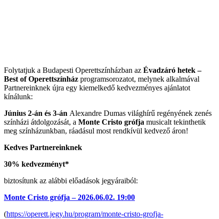
Folytatjuk a Budapesti Operettszínházban az
Évadzáró hetek –
Best of Operettszínház
programsorozatot, melynek alkalmával
Partnereinknek újra egy kiemelkedő kedvezményes ajánlatot
kínálunk:
Június 2-án és 3-án
Alexandre Dumas világhírű regényének zenés
színházi átdolgozását, a
Monte Cristo grófja
musicalt tekinthetik
meg színházunkban, ráadásul most rendkívül kedvező áron!
Kedves Partnereinknek
30% kedvezményt*
biztosítunk az alábbi előadások jegyáraiból:
Monte Cristo grófja – 2026.06.02. 19:00
(
https://operett.jegy.hu/program/monte-cristo-grofja-